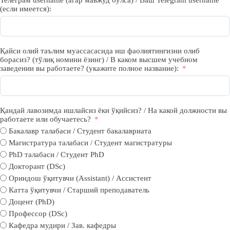
Телеграм username (агар мавжуд бўлса) / Ваш Telegram username
(если имеется):
Қайси олий таълим муассасасида иш фаолиятингизни олиб
борасиз? (тўлиқ номини ёзинг) / В каком высшем учебном
заведении вы работаете? (укажите полное название):
Қандай лавозимда ишлайсиз ёки ўқийсиз? / На какой должности вы
работаете или обучаетесь?
Бакалавр талабаси / Студент бакалавриата
Магистратура талабаси / Студент магистратуры
PhD талабаси / Студент PhD
Докторант (DSc)
Ориндош ўқитувчи (Assistant) / Ассистент
Катта ўқитувчи / Старший преподаватель
Доцент (PhD)
Профессор (DSc)
Кафедра мудири / Зав. кафедры