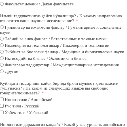
Факультет декани / Декан факультета
Илмий тадқиқотингиз қайси йўналишда? / К какому направлению
относится ваше научное исследование?
Гуманитар ва ижтимоий фанлар / Гуманитарные и социальные
науки
Табиий ва аниқ фанлар / Естественные и точные науки
Инженерия ва технологиялар / Инженерия и технологии
Тиббиёт ва биологик фанлар / Медицина и биологические науки
Иқтисодиёт ва бизнес / Экономика и бизнес
Фанлараро тадқиқотлар / Междисциплинарные исследования
Другое
Қуйидаги тилларнинг қайси бирида ёркин мулоқот қила оласиз/
тушунасиз? / На каком из следующих языков вы свободно
говорите/понимаете?
Инглиз тили / Английский
Рус тили / Русский
Ўзбек тили / Узбекский
Инглиз тили даражангиз қандай? / Какой у вас уровень английского