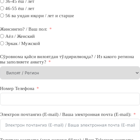
36-45 ёш / лет
46-55 ёш / лет
56 ва ундан юқори / лет и старше
Жинсингиз? / Ваш пол:
Аёл / Женский
Эркак / Мужской
Сўровнома қайси вилоятдан тўлдирилмоқда? / Из какого региона
вы заполняете анкету?
Номер Телефона
Электрон почтангиз (E-mail) / Ваша электронная почта (E-mail):