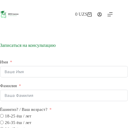
Перейти
к
сути
0
UZS
Корзина
Записаться на консультацию
Имя
Фамилия
Ёшингиз? / Ваш возраст?
18-25 ёш / лет
26-35 ёш / лет