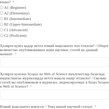
языка?
A1 (Beginner)
A2 (Elementary)
B1 (Intermediate)
B2 (Upper-Intermediate)
C1 (Advanced)
C2 (Proficient)
Ҳозирги кунга қадар нечта илмий мақолангиз чоп етилган? / Общее
количество опубликованных вами научных статей на данный
момент:
Ҳозирги кунгача Scopus ва Web of Science маълумотлар базасида
индексланган журналларда нечта мақола нашр этгансиз? / Сколько
статей вы опубликовали в журналах, индексируемых в базах Scopus
и Web of Science?
Илмий мақолангиз мавзуси: / Тема вашей научной статьи: