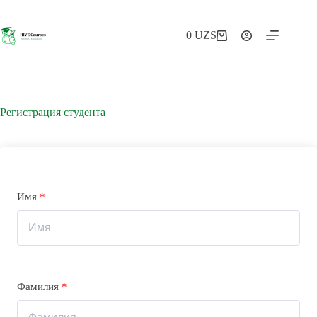
Перейти
к
сути
0
UZS
Корзина
Регистрация студента
Имя
*
Фамилия
*