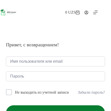
Перейти
к
сути
0
UZS
Корзина
Привет, с возвращением!
Забыли пароль?
Не выходить из учетной записи