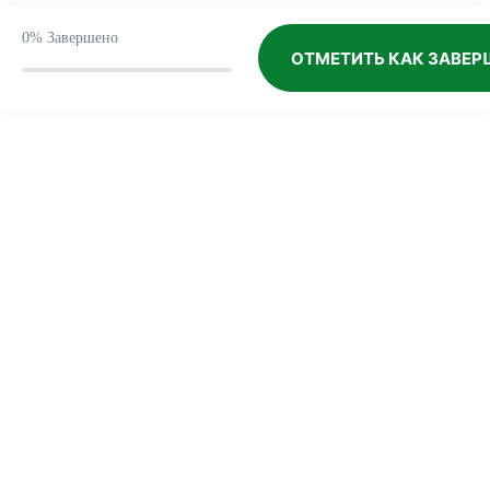
Важность публикации в научных журналах
16:56
(Часть 1)
0%
Завершено
ОТМЕТИТЬ КАК ЗАВЕ
Важность публикации в научных журналах
14:16
(Часть 2)
Важность публикации в научных журналах
Подготовка научной статьи — Аннотация
12:29
Ориентация среди академических журналов
20:43
Ориентация среди академических журналов
Публикации статей в Scopus: Лайфхаки, которые
27:51
вы не слышали
Обзор литературы и критический анализ
27:29
Выявление пробелов в литературе
09:01