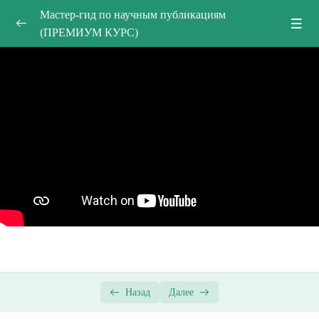
Мастер-гид по научным публикациям
(ПРЕМИУМ КУРС)
Введение
0/40
Типичные ошибки начинающих исследователей
18:19
Как читать и анализировать научную статью?
21:35
Улучшение английского в научной статье
07:11
Разница между хищническими и уважаемыми
23:43
журналами
Обзор Scopus и Web of Science: что должен знать
27:52
каждый исследователь?
Публикация научных статей в международных
19:39
Назад
Далее
крупных издательствах