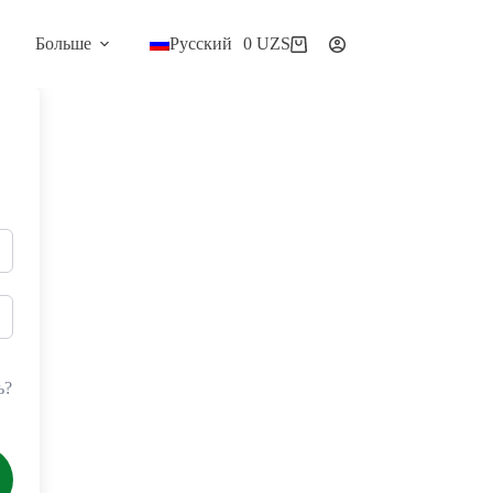
Больше
Русский
0
UZS
Корзина
ь?