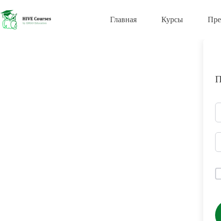
Перейти
к
Главная
Курсы
Пре
сути
П