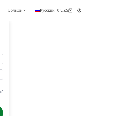
Больше
Русский
0
UZS
Корзина
ь?