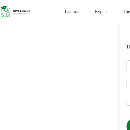
Перейти
к
Главная
Курсы
Пре
сути
П