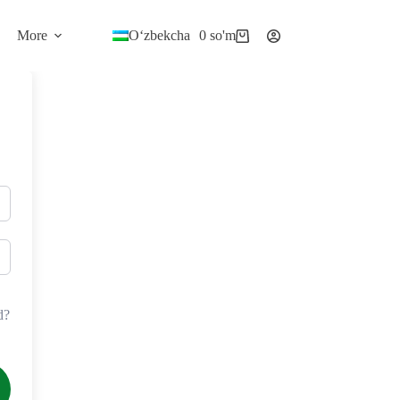
More
O‘zbekcha
0
so'm
Korzina
d?