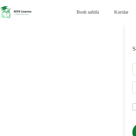
Skip
to
Bosh sahifa
Kurslar
content
S