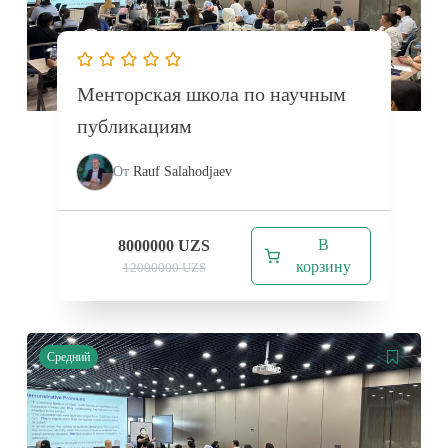
Менторская школа по научным
публикациям
От
Rauf Salahodjaev
В
8000000
UZS
корзину
12000000
UZS
Средний