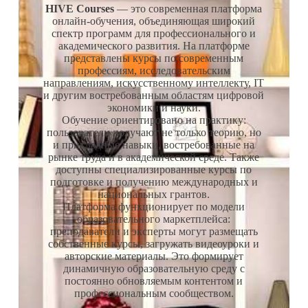
HIVE Courses
— это современная платформа
онлайн-обучения, объединяющая широкий
спектр программ для профессионального и
академического развития. На платформе
представлены курсы по современным
профессиям, исследовательским
направлениям, искусственному интеллекту, IT
и другим востребованным областям цифровой
экономики и науки.
Обучение ориентировано на практику:
пользователи получают не только теорию, но
и прикладные навыки, востребованные на
рынке труда и в академической среде. Также
доступны специализированные курсы по
подготовке и получению международных и
национальных грантов.
Платформа функционирует по модели
образовательного маркетплейса:
преподаватели и эксперты могут размещать
собственные курсы, загружать видеоуроки и
авторские материалы. Это формирует
динамичную образовательную среду с
постоянно обновляемым контентом и
профессиональным сообществом.