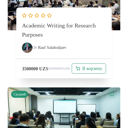
Academic Writing for Research
Purposes
От
Rauf Salahodjaev
В корзину
3500000
UZS
5000000
UZS
Средний