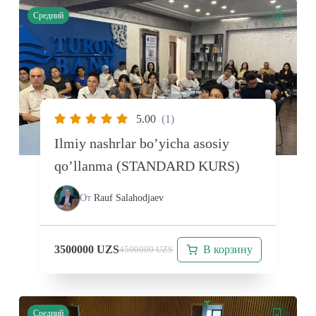
Средний
5.00
(1)
Ilmiy nashrlar bo’yicha asosiy
qo’llanma (STANDARD KURS)
От
Rauf Salahodjaev
В корзину
3500000
UZS
4500000
UZS
Средний