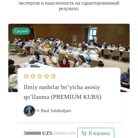
экспертов и нацеленность на гарантированный
результат.
Средний
Ilmiy nashrlar bo’yicha asosiy
qo’llanma (PREMIUM KURS)
От
Rauf Salahodjaev
В корзину
5000000
UZS
5500000
UZS