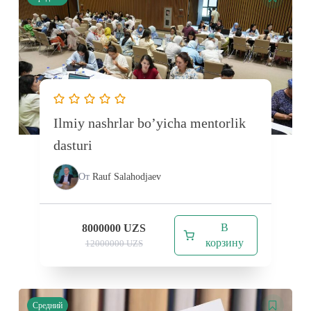
Ilmiy nashrlar bo’yicha mentorlik
dasturi
От
Rauf Salahodjaev
В
8000000
UZS
корзину
12000000
UZS
Средний