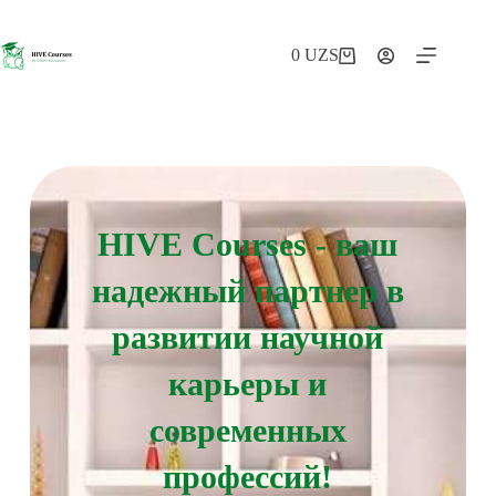
0
UZS
HIVE Courses - ваш
надежный партнер в
развитии научной
карьеры и
современных
профессий!