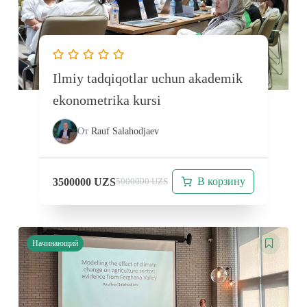
Ilmiy tadqiqotlar uchun akademik
ekonometrika kursi
От
Rauf Salahodjaev
В корзину
3500000
UZS
5000000
UZS
Начинающий