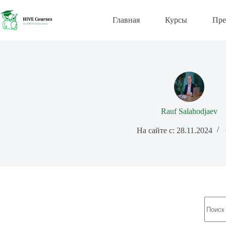
Перейти
к
Главная
Курсы
Пре
сути
Rauf Salahodjaev
На сайте с: 28.11.2024
Ничег
не
найде