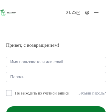
Перейти
к
сути
0
UZS
Корзина
Привет, с возвращением!
Забыли пароль?
Не выходить из учетной записи