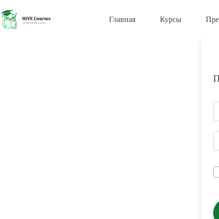
Перейти
к
Главная
Курсы
Пре
сути
П