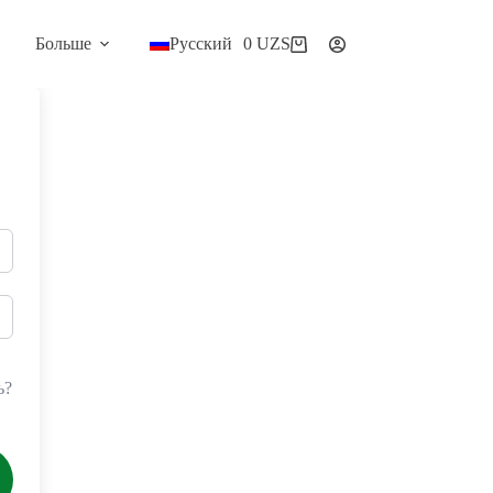
Больше
Русский
0
UZS
Корзина
ь?