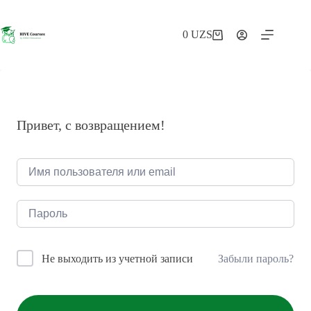
Перейти
к
сути
0
UZS
Корзина
Привет, с возвращением!
Забыли пароль?
Не выходить из учетной записи