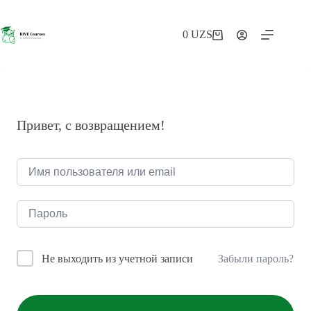
Перейти
к
сути
0
UZS
Корзина
Привет, с возвращением!
Забыли пароль?
Не выходить из учетной записи