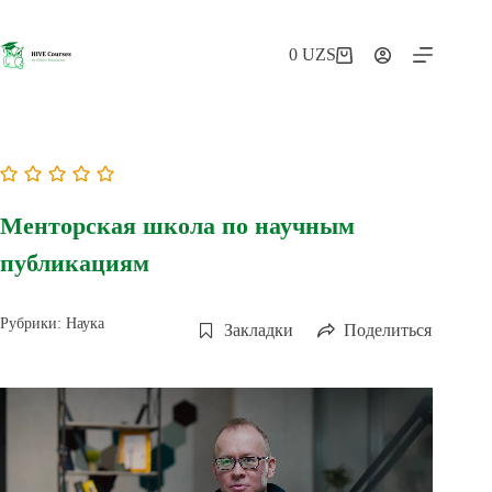
Перейти
к
сути
0
UZS
Корзина
Менторская школа по научным
публикациям
Рубрики:
Наука
Закладки
Поделиться