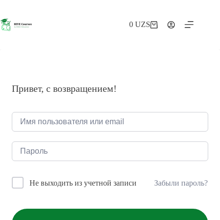
Перейти
к
сути
0
UZS
Корзина
Привет, с возвращением!
Забыли пароль?
Не выходить из учетной записи