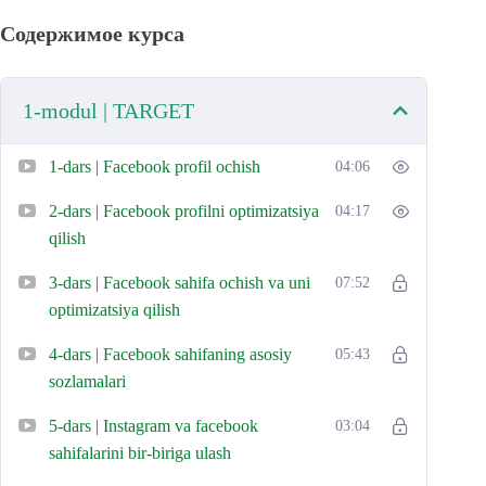
Содержимое курса
Maqsadli auditoriyani aniqlash va segmentlash
usullarini o‘zlashtirasiz;
1-modul | TARGET
Oddiy reklama kampaniyalarini boshqarish va
natijalarni tahlil qilish bo‘yicha amaliy ko‘nikmalarni
1-dars | Facebook profil ochish
04:06
olasiz.
2-dars | Facebook profilni optimizatsiya
04:17
qilish
Kurs
hech qanday oldindan bilim talab qilmaydi
, yangi
boshlovchilar uchun qulay va amaliy yo‘naltirilgan. Siz
3-dars | Facebook sahifa ochish va uni
07:52
o‘rganilgan nazariyani real reklama kampaniyalarida sinab
optimizatsiya qilish
ko‘rishingiz mumkin bo‘ladi.
4-dars | Facebook sahifaning asosiy
05:43
sozlamalari
5-dars | Instagram va facebook
03:04
sahifalarini bir-biriga ulash