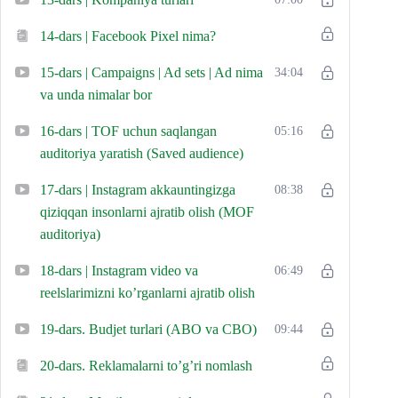
14-dars | Facebook Pixel nima?
15-dars | Campaigns | Ad sets | Ad nima
34:04
va unda nimalar bor
16-dars | TOF uchun saqlangan
05:16
auditoriya yaratish (Saved audience)
17-dars | Instagram akkauntingizga
08:38
qiziqqan insonlarni ajratib olish (MOF
auditoriya)
18-dars | Instagram video va
06:49
reelslarimizni ko’rganlarni ajratib olish
19-dars. Budjet turlari (ABO va CBO)
09:44
20-dars. Reklamalarni to’g’ri nomlash