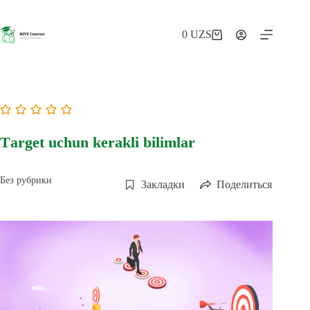
Перейти
к
сути
0
UZS
Корзина
Тarget uchun kerakli bilimlar
Без рубрики
Закладки
Поделиться