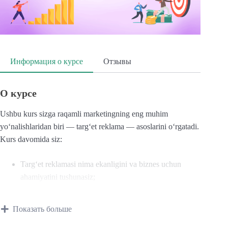
Информация о курсе
Отзывы
О курсе
Ushbu kurs sizga raqamli marketingning eng muhim
yo‘nalishlaridan biri — targ‘et reklama — asoslarini o‘rgatadi.
Kurs davomida siz:
Targ‘et reklamasi nima ekanligini va biznes uchun
ahamiyatini tushunasiz;
Ijtimoiy tarmoqlar (Facebook, Instagram, Telegram va
Показать больше
boshqalar) orqali reklama kampaniyalarini yaratishni
o‘rganasiz;