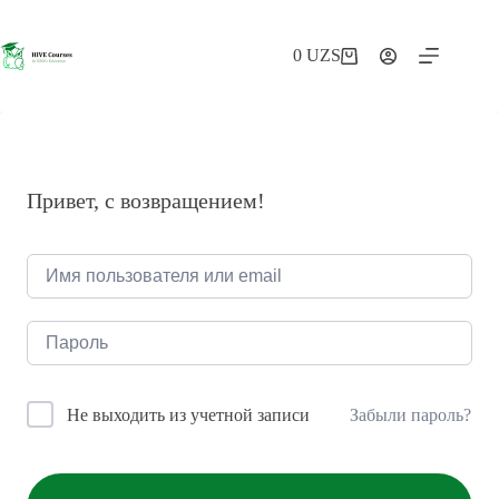
Перейти
к
сути
0
UZS
Корзина
Привет, с возвращением!
Забыли пароль?
Не выходить из учетной записи