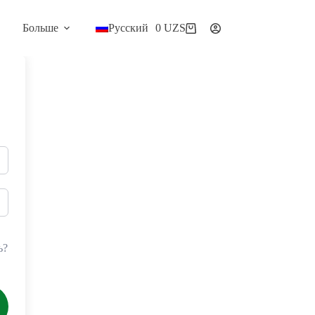
Больше
Русский
0
UZS
Корзина
ь?