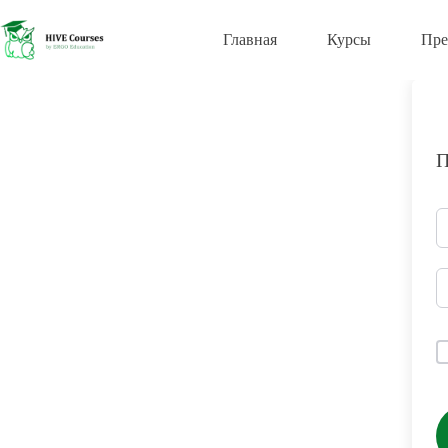
Перейти
к
Главная
Курсы
Пре
сути
П