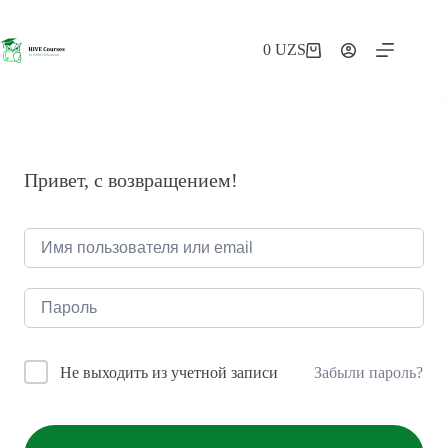
Перейти
к
сути
0
UZS
Корзина
Привет, с возвращением!
Забыли пароль?
Не выходить из учетной записи