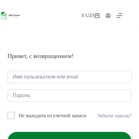
Перейти
к
сути
0
UZS
Корзина
Привет, с возвращением!
Забыли пароль?
Не выходить из учетной записи