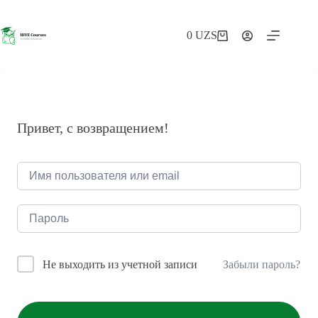
Перейти
к
сути
0
UZS
Корзина
Привет, с возвращением!
Забыли пароль?
Не выходить из учетной записи