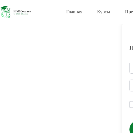
Перейти
к
Главная
Курсы
Пре
сути
П