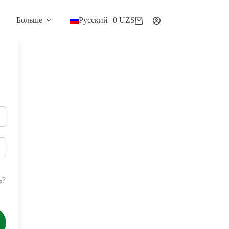
Больше
Русский
0
UZS
Корзина
ь?