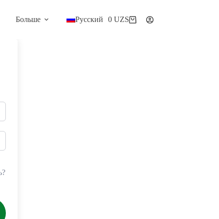
Больше
Русский
0
UZS
Корзина
ь?