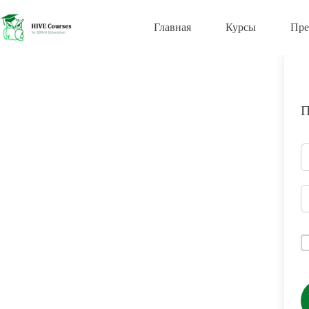
Перейти
к
Главная
Курсы
Пре
сути
П