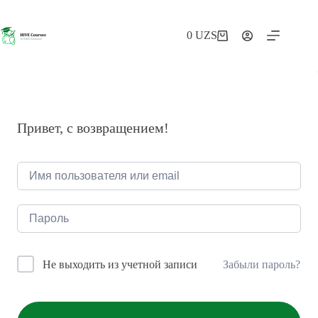
Перейти
к
сути
0
UZS
Корзина
Привет, с возвращением!
Забыли пароль?
Не выходить из учетной записи