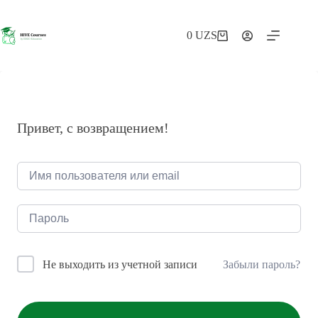
Перейти
к
сути
0
UZS
Корзина
Привет, с возвращением!
Забыли пароль?
Не выходить из учетной записи