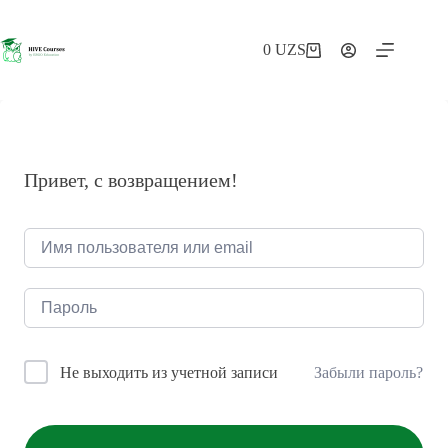
Перейти
к
сути
0
UZS
Корзина
Привет, с возвращением!
Забыли пароль?
Не выходить из учетной записи