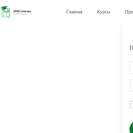
Перейти
к
Главная
Курсы
Пре
сути
П