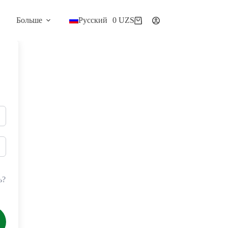
Больше
Русский
0
UZS
Корзина
ь?