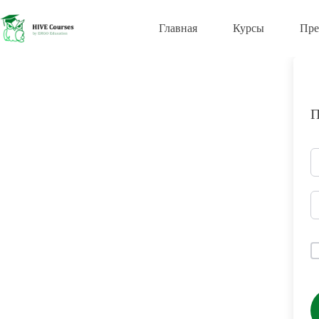
Перейти
к
Главная
Курсы
Пре
сути
П