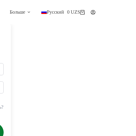
Больше
Русский
0
UZS
Корзина
ь?