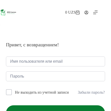
Перейти
к
сути
0
UZS
Корзина
Привет, с возвращением!
Забыли пароль?
Не выходить из учетной записи