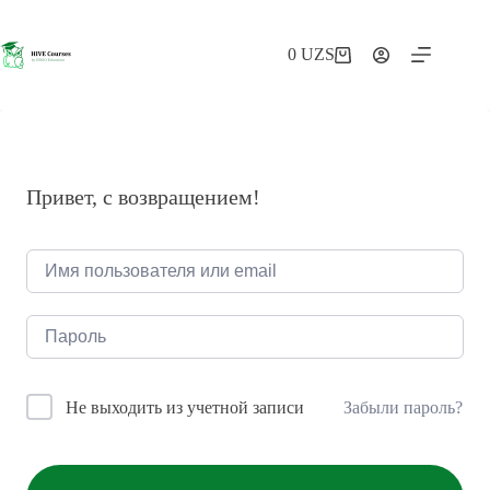
Перейти
к
сути
0
UZS
Корзина
Привет, с возвращением!
Забыли пароль?
Не выходить из учетной записи