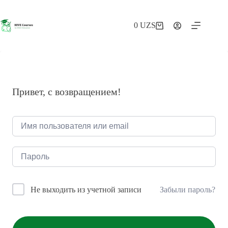
Перейти
к
сути
0
UZS
Корзина
Привет, с возвращением!
Забыли пароль?
Не выходить из учетной записи