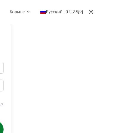
Больше
Русский
0
UZS
Корзина
ь?