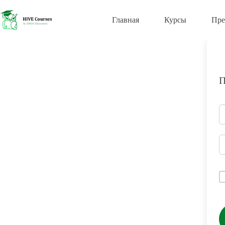
Перейти
к
Главная
Курсы
Пре
сути
П