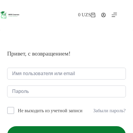
Перейти
к
сути
0
UZS
Корзина
Привет, с возвращением!
Забыли пароль?
Не выходить из учетной записи