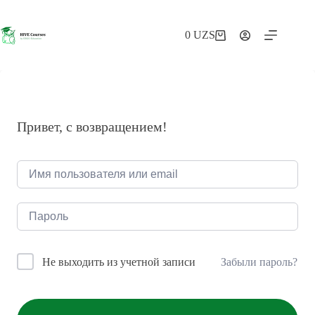
Перейти
к
сути
0
UZS
Корзина
Привет, с возвращением!
Забыли пароль?
Не выходить из учетной записи