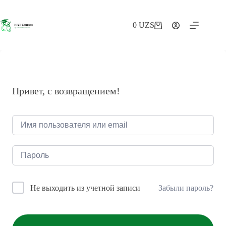
Перейти
к
сути
0
UZS
Корзина
Привет, с возвращением!
Забыли пароль?
Не выходить из учетной записи