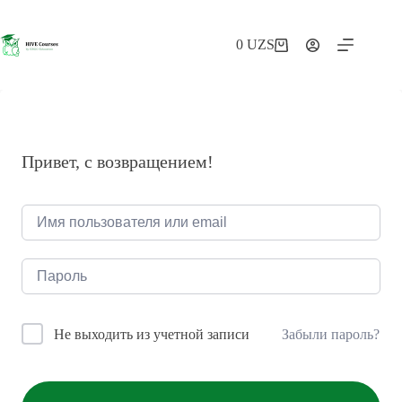
Перейти
к
сути
0
UZS
Корзина
Привет, с возвращением!
Забыли пароль?
Не выходить из учетной записи