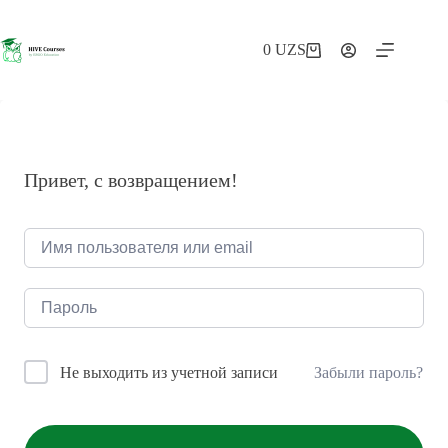
Перейти
к
сути
0
UZS
Корзина
Привет, с возвращением!
Забыли пароль?
Не выходить из учетной записи