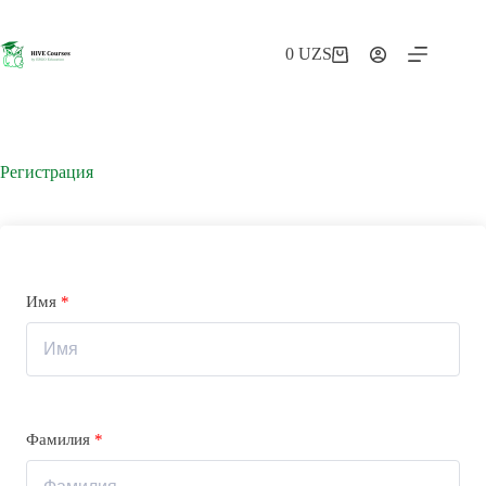
Перейти
к
сути
0
UZS
Корзина
Регистрация
Имя
*
Фамилия
*