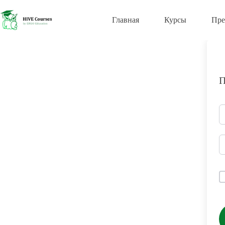
Перейти
к
Главная
Курсы
Пре
сути
П