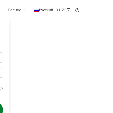
Больше
Русский
0
UZS
Корзина
ь?