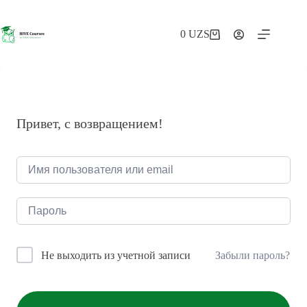
Перейти
к
сути
0
UZS
Корзина
Привет, с возвращением!
Забыли пароль?
Не выходить из учетной записи