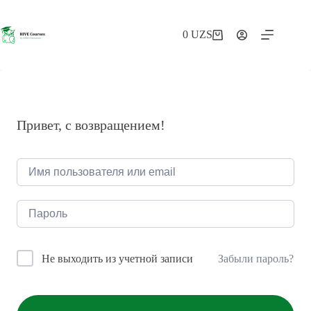
Перейти
к
сути
0
UZS
Корзина
Привет, с возвращением!
Забыли пароль?
Не выходить из учетной записи