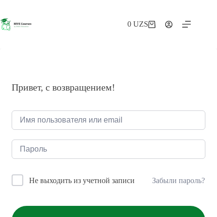
Перейти
к
сути
0
UZS
Корзина
Привет, с возвращением!
Забыли пароль?
Не выходить из учетной записи