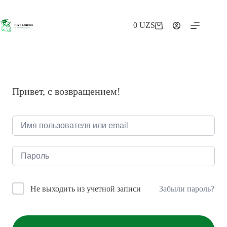
Перейти
к
сути
0
UZS
Корзина
Привет, с возвращением!
Забыли пароль?
Не выходить из учетной записи