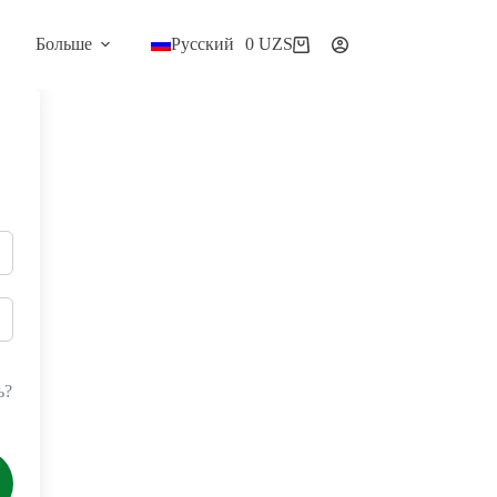
Больше
Русский
0
UZS
Корзина
ь?