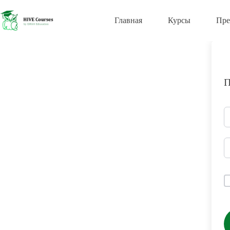
Перейти
к
Главная
Курсы
Пре
сути
П