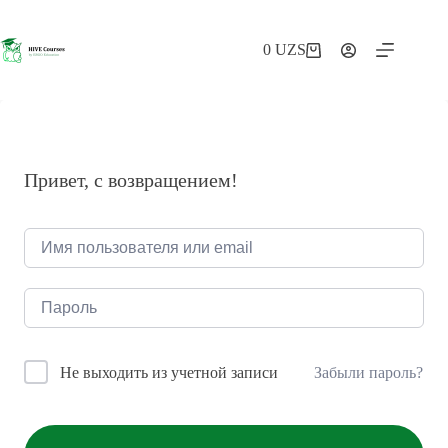
Перейти
к
сути
0
UZS
Корзина
Привет, с возвращением!
Забыли пароль?
Не выходить из учетной записи