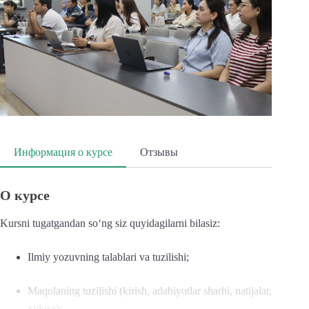
Информация о курсе
Отзывы
О курсе
B
Kursni tugatgandan so‘ng siz quyidagilarni bilasiz:
u
k
Ilmiy yozuvning talablari va tuzilishi;
u
Maqolaning tuzilishi (kirish, adabiyotlar sharhi, natijalar,
r
xulosa);
s