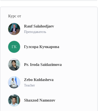
‘
l
i
Курс от
b
,
Rauf Salahodjaev
u
Преподаватель
l
a
ГК
Гулсора Кучкарова
r
g
a
Pr. Iroda Saidazimova
i
l
Zebo Kuldasheva
m
Teacher
i
y
y
Shaxzod Namozov
o