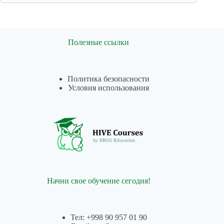
z
u
v
n
Полезные ссылки
i
n
g
Политика безопасности
Условия использования
a
s
o
s
l
a
r
i
Начни свое обучение сегодня!
n
i
o
Тел: +998 90 957 01 90