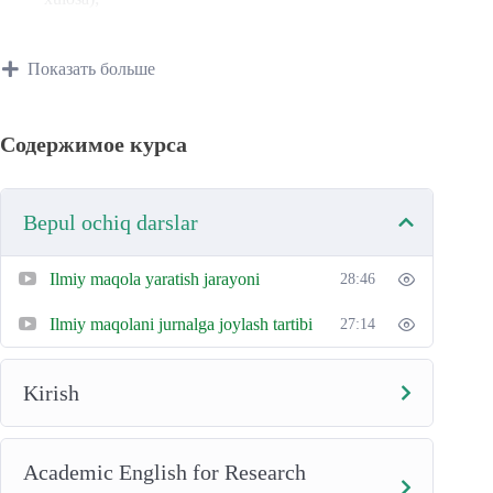
b
Ilmiy adabiyotlarni tahlil qilish va kamchiliklarni
a
Показать больше
aniqlash;
k
a
Asosiy tadqiqot metodlaridan foydalanish;
l
Содержимое курса
a
Annotatsiya va xulosani yozishni amaliyotda qo‘llash.
v
r
Bepul ochiq darslar
t
a
Ilmiy maqola yaratish jarayoni
28:46
l
Ilmiy maqolani jurnalga joylash tartibi
27:14
a
b
a
Kirish
l
a
r
Academic English for Research