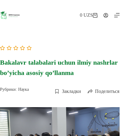
Перейти
к
сути
0
UZS
Корзина
Bakalavr talabalari uchun ilmiy nashrlar
bo’yicha asosiy qo’llanma
Рубрики:
Наука
Закладки
Поделиться