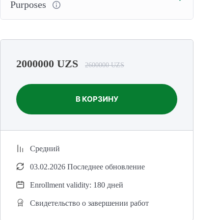
i
Purposes
g
a
m
o
‘
2000000
UZS
2600000
UZS
l
j
В КОРЗИНУ
a
l
l
a
n
Средний
g
03.02.2026 Последнее обновление
a
n
Enrollment validity: 180 дней
b
Свидетельство о завершении работ
o