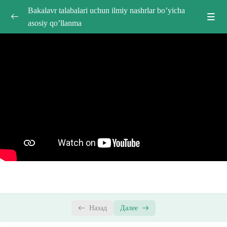
Bakalavr talabalari uchun ilmiy nashrlar bo’yicha
asosiy qo’llanma
Bepul ochiq darslar
0/2
Ilmiy maqola yaratish jarayoni
28:46
Ilmiy maqolani jurnalga joylash tartibi
27:14
Kirish
0/16
Academic English for Research Purposes
0/7
Назад
Далее