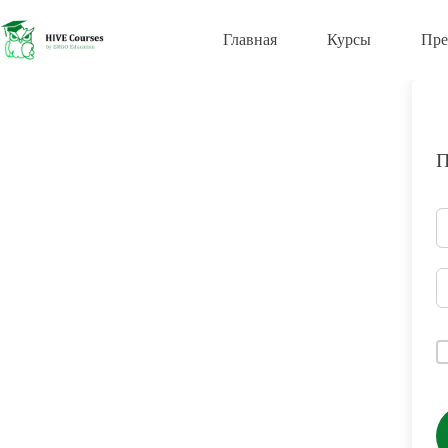
Перейти
к
Главная
Курсы
Пре
сути
П