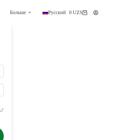
Больше
Русский
0
UZS
Корзина
ь?