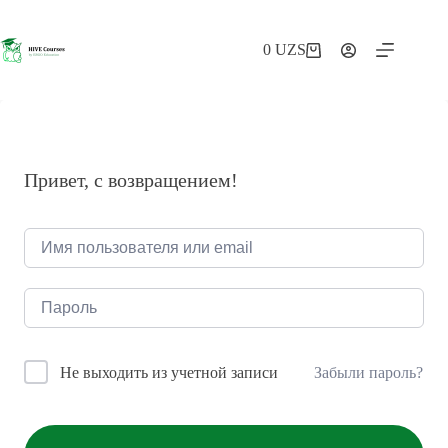
Перейти
к
сути
0
UZS
Корзина
Привет, с возвращением!
Забыли пароль?
Не выходить из учетной записи