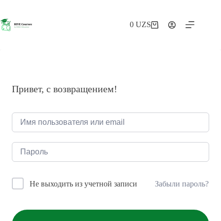
Перейти
к
сути
0
UZS
Корзина
Привет, с возвращением!
Забыли пароль?
Не выходить из учетной записи